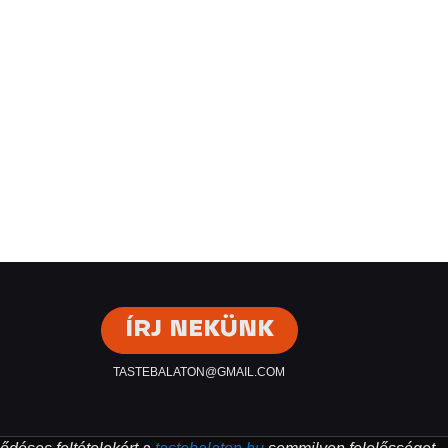
ÍRJ NEKÜNK
TASTEBALATON@GMAIL.COM