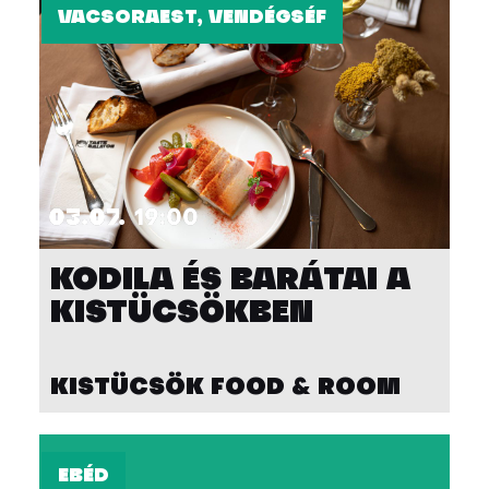
VACSORAEST, VENDÉGSÉF
03.07.
19:00
KODILA ÉS BARÁTAI A
KISTÜCSÖKBEN
KISTÜCSÖK FOOD & ROOM
EBÉD