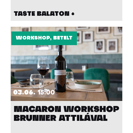
TASTE BALATON +
WORKSHOP, BETELT
03.06.
15:00
MACARON WORKSHOP
BRUNNER ATTILÁVAL