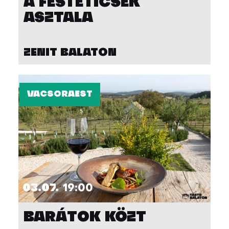
A FESTETICSEK
ASZTALA
ZENIT BALATON
VACSORAEST
03.07.
19:00
BARÁTOK KÖZT