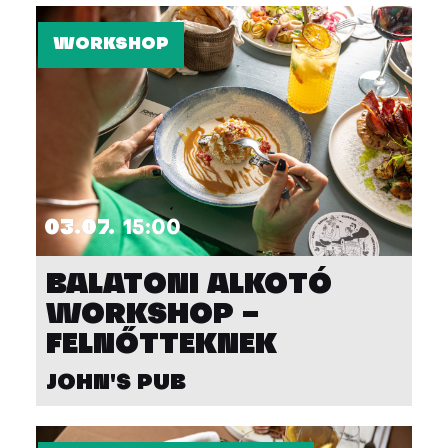
WORKSHOP
03.07.
15:00
BALATONI ALKOTÓ
WORKSHOP –
FELNŐTTEKNEK
JOHN'S PUB