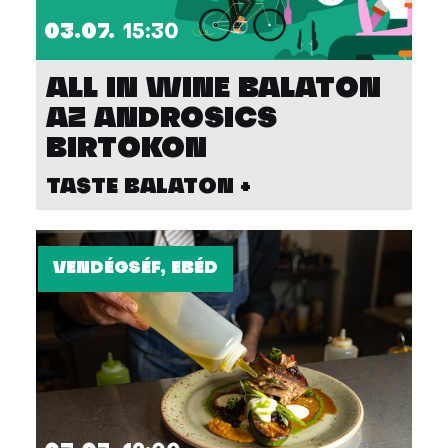
03.07.
15:30
ALL IN WINE BALATON
AZ ANDROSICS
BIRTOKON
TASTE BALATON +
VENDÉGSÉF, EBÉD