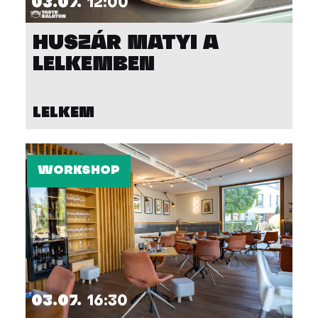
03.07.
12:00
HUSZÁR MATYI A
LELKEMBEN
LELKEM
WORKSHOP
03.07.
16:30