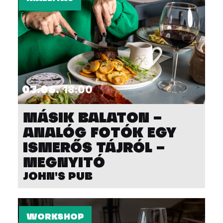
03.06.
18:00
MÁSIK BALATON –
ANALÓG FOTÓK EGY
ISMERŐS TÁJRÓL –
MEGNYITÓ
JOHN'S PUB
WORKSHOP