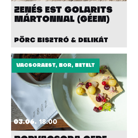
ZENÉS EST GOLARITS
MÁRTONNAL (GÉEM)
PÖRC BISZTRÓ & DELIKÁT
VACSORAEST, BOR, BETELT
03.06.
18:00