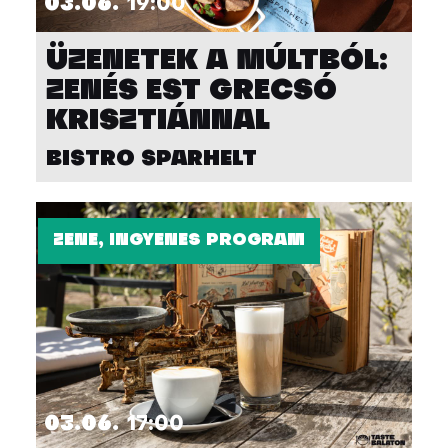
03.06.
19:00
ÜZENETEK A MÚLTBÓL:
ZENÉS EST GRECSÓ
KRISZTIÁNNAL
BISTRO SPARHELT
ZENE, INGYENES PROGRAM
03.06.
17:00