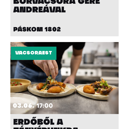
BORVACSORA GERE
ANDREÁVAL
PÁSKOM 1802
VACSORAEST
03.06.
17:00
ERDŐBŐL A