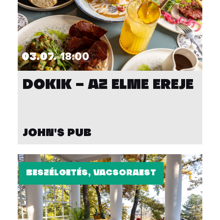
03.07.
18:00
DOKIK – AZ ELME EREJE
JOHN'S PUB
BESZÉLGETÉS, VACSORAEST