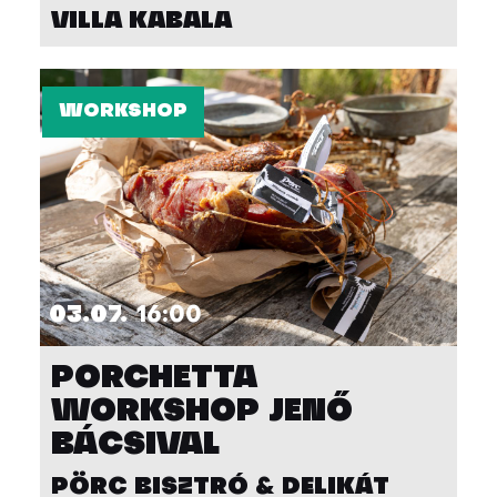
VILLA KABALA
WORKSHOP
03.07.
16:00
PORCHETTA
WORKSHOP JENŐ
BÁCSIVAL
PÖRC BISZTRÓ & DELIKÁT