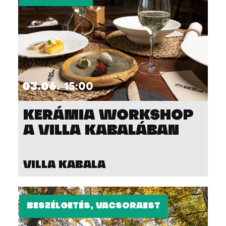
03.06.
15:00
KERÁMIA WORKSHOP
A VILLA KABALÁBAN
VILLA KABALA
BESZÉLGETÉS, VACSORAEST