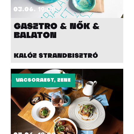
03.06.
19:00
GASZTRO & NŐK &
BALATON
KALÓZ STRANDBISZTRÓ
VACSORAEST, ZENE