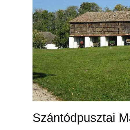
Szántódpusztai M