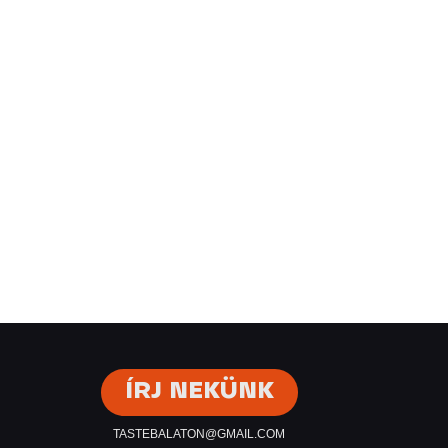
ÍRJ NEKÜNK
TASTEBALATON@GMAIL.COM