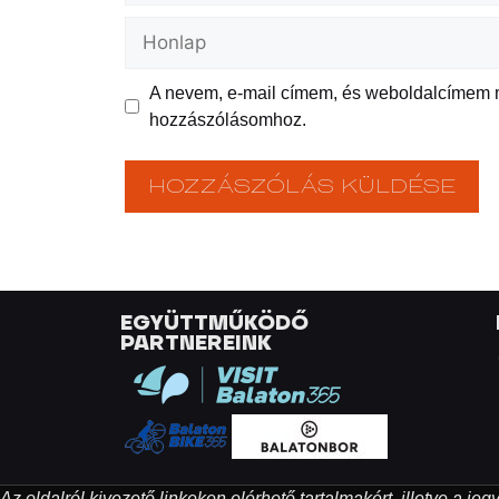
A nevem, e-mail címem, és weboldalcímem
hozzászólásomhoz.
EGYÜTTMŰKÖDŐ
PARTNEREINK
Az oldalról kivezető linkeken elérhető tartalmakért, illetve a j