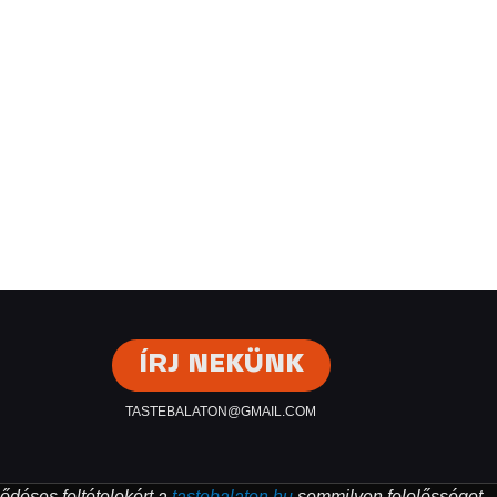
ÍRJ NEKÜNK
TASTEBALATON@GMAIL.COM
ződéses feltételekért a
tastebalaton.hu
semmilyen felelősséget