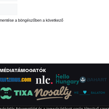
 mentése a böngészőben a következő
MÉDIATÁMOGATÓK
egyvásárlás folyamatáért és a jegyvásárlások során létrejövő szer