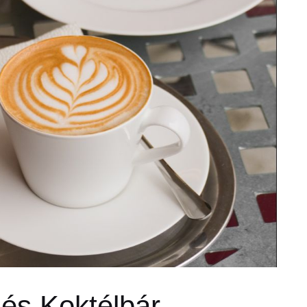
és Koktélbár