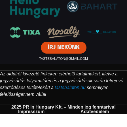
ÍRJ NEKÜNK
TASTEBALATON@GMAIL.COM
Az oldalról kivezető linkeken elérhető tartalmakért, illetve a
jegyvásárlás folyamatáért és a jegyvásárlások során létrejövő
szerződéses feltételekért a
tastebalaton.hu
semmilyen
felelősséget nem vállal
2025 PR in Hungary Kft. – Minden jog fenntartva!
Impresszum
Adatvédelem