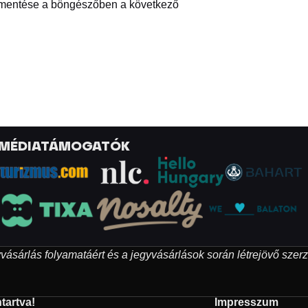
 mentése a böngészőben a következő
MÉDIATÁMOGATÓK
egyvásárlás folyamatáért és a jegyvásárlások során létrejövő szer
tartva!
Impresszum