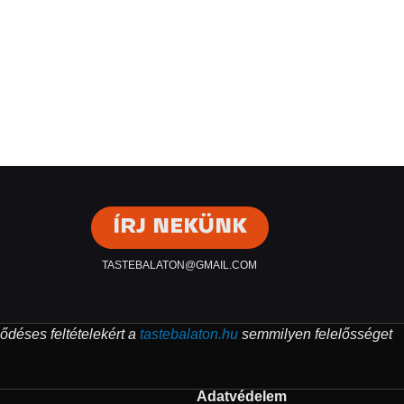
ÍRJ NEKÜNK
TASTEBALATON@GMAIL.COM
ződéses feltételekért a
tastebalaton.hu
semmilyen felelősséget
Adatvédelem