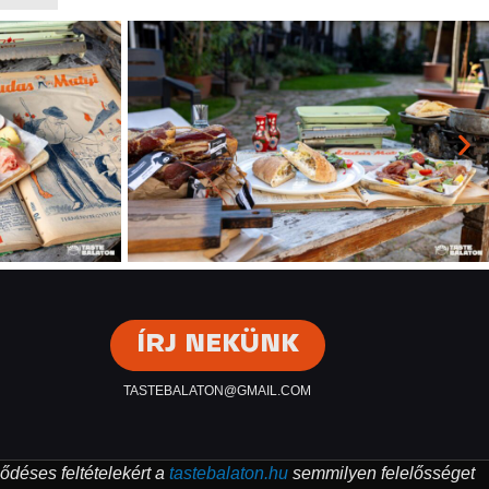
ÍRJ NEKÜNK
TASTEBALATON@GMAIL.COM
ződéses feltételekért a
tastebalaton.hu
semmilyen felelősséget