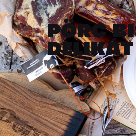
PÖRC BI
DELIKÁT