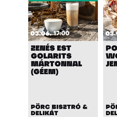
03.06.
17:00
03.
ZENÉS EST
PO
GOLARITS
W
MÁRTONNAL
JE
(GÉEM)
PÖRC BISZTRÓ &
PÖ
DELIKÁT
DE