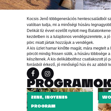
Kocsis Jenő többgenerációs hentescsaládból sz
valóban tudja, mi a minőségi húsáru legnagyobb 
Delikát tíz évvel ezelőtt nyitott meg Balatonken
kezdetben is a tulajdonos vendégszeretete, a j
pörc miatt jártak hozzájuk a vendégek.
A kis üzlet hamar kinőtte magát, mára megtelt a
pörcöt mindig frissen sütik, a húsáru többsége 
készítenek. A kis delikátbolthoz csatlakozott jó p
forrásból érkező, jó minőségű hús és az abból k
PROGRAMO
ZENE, INGYENES
WO
PROGRAM