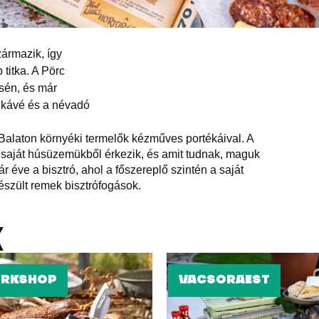
ármazik, így
titka. A Pörc
esén, és már
ó kávé és a névadó
 Balaton környéki termelők kézműves portékáival. A
a saját húsüzemükből érkezik, és amit tudnak, maguk
ár éve a bisztró, ahol a főszereplő szintén a saját
észült remek bisztrófogások.
K
RKSHOP
VACSORAEST