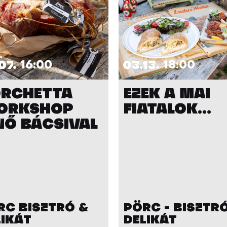
07.
16:00
03.13.
18:00
RCHETTA
EZEK A MAI
ORKSHOP
FIATALOK…
NŐ BÁCSIVAL
RC BISZTRÓ &
PÖRC - BISZTRÓ
LIKÁT
DELIKÁT