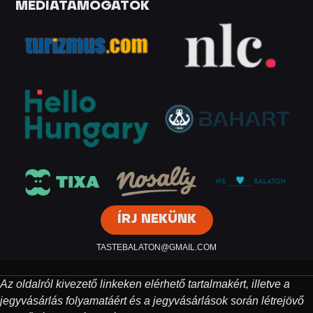
MÉDIATÁMOGATÓK
ÍRJ NEKÜNK
TASTEBALATON@GMAIL.COM
Az oldalról kivezető linkeken elérhető tartalmakért, illetve a
jegyvásárlás folyamatáért és a jegyvásárlások során létrejövő