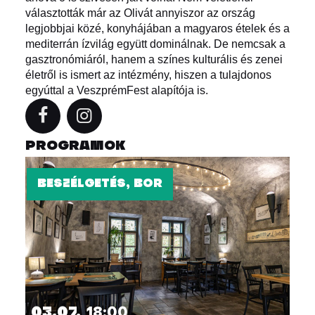
választották már az Olivát annyiszor az ország
legjobbjai közé, konyhájában a magyaros ételek és a
mediterrán ízvilág együtt dominálnak. De nemcsak a
gasztronómiáról, hanem a színes kulturális és zenei
életről is ismert az intézmény, hiszen a tulajdonos
egyúttal a VeszprémFest alapítója is.
PROGRAMOK
BESZÉLGETÉS, BOR
03.07.
18:00