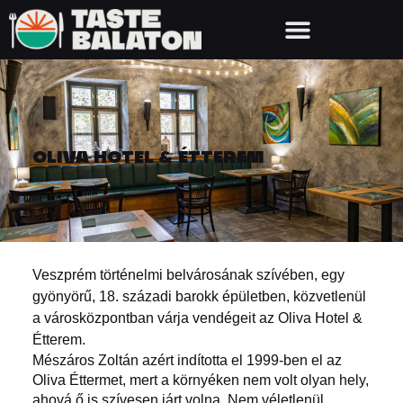
OLIVA HOTEL & ÉTTEREM
Veszprém történelmi belvárosának szívében, egy
gyönyörű, 18. századi barokk épületben, közvetlenül
a városközpontban várja vendégeit az Oliva Hotel &
Étterem.
Mészáros Zoltán azért indította el 1999-ben el az
Oliva Éttermet, mert a környéken nem volt olyan hely,
ahová ő is szívesen járt volna. Nem véletlenül