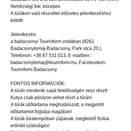
Nehézségi fok: közepes
A túrákon való részvétel előzetes jelentkezéshez
kötött!
Jelentkezés:
a badacsonyi Tourinform irodában (8261
Badacsonytomaj-Badacsony, Park utca 20.),
Telefonon: +36 87 531 013, E-mailben:
badacsonytomaj@tourinform.hu, Facebookon:
Tourinform Badacsony
FONTOS INFORMÁCIÓK:
A túrán mindenki saját felelősségén vesz részt!
Kutya csak pórázon vehet részt a túrán!
A túrák időtartama meghatározott, a megjelölt
időtartamot foglalja magában!
A túrák túratempóban zajlanak, megfelelő fizikai
erőnlét szükséges!