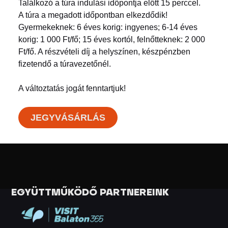
Találkozó a túra indulási időpontja előtt 15 perccel.
A túra a megadott időpontban elkezdődik!
Gyermekeknek: 6 éves korig: ingyenes; 6-14 éves
korig: 1 000 Ft/fő; 15 éves kortól, felnőtteknek: 2 000
Ft/fő. A részvételi díj a helyszínen, készpénzben
fizetendő a túravezetőnél.
A változtatás jogát fenntartjuk!
JEGYVÁSÁRLÁS
EGYÜTTMŰKÖDŐ PARTNEREINK