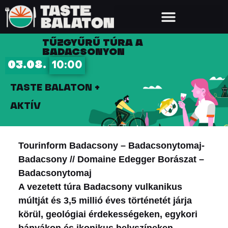
TŰZGYŰRŰ TÚRA A
BADACSONYON
03.08.
10:00
TASTE BALATON +
AKTÍV
Tourinform Badacsony – Badacsonytomaj-
Badacsony // Domaine Edegger Borászat –
Badacsonytomaj
A vezetett túra Badacsony vulkanikus
múltját és 3,5 millió éves történetét járja
körül, geológiai érdekességeken, egykori
bányákon és ikonikus helyszíneken