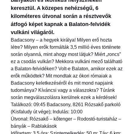
keresztül. A közepes nehézségű, 6
kilométeres útvonal során a résztvevők
átfogó képet kapnak a Balaton-felvidék
vulkáni világáról.
Badacsony – a hegyek királya! Milyen erő hozta
létre? Milyen erők formálták 3,5 millió éves története
során olyanná, mint ahogy most látjuk? Miért „roncs”
ez a csodás vulkán? Mekkora vulkáni mező található
a Balaton-felvidéken? Volt-e Balaton, amikor ezek az
erők működtek? Mit mondtak az ókori rómaiak a
Badacsony keletkezéséről és mit mond napjaink
tudománya? Kíváncsi vagy a válaszokra? Túránk
során megválaszolásra kerülnek ezek a kérdések!
Találkozó: 09:45 Badacsony, 8261 Rózsakő parkoló
(Kisfaludy út vége); Indulás: 10:00
Útvonal: Rózsakő – kőtenger – Rodostó-turistaház –
bányák – Rablakások
Időtartam: 3,5 óra; Szintemelkedés: 50 m; Táv: 6 km;