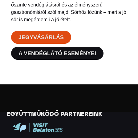
őszinte vendéglátásról és az élményszerű
gasztronómiáról szól majd. Sörhöz főzünk – mert a jó
sör is megérdemli a jó ételt.
JEGYVÁSÁRLÁS
A VENDÉGLÁTÓ ESEMÉNYEI
EGYÜTTMŰKÖDŐ PARTNEREINK