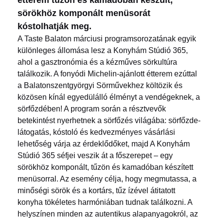
sörökhöz komponált menüsorát
kóstolhatják meg.
A Taste Balaton márciusi programsorozatának egyik
különleges állomása lesz a Konyhám Stúdió 365,
ahol a gasztronómia és a kézműves sörkultúra
találkozik. A fonyódi Michelin-ajánlott étterem ezúttal
a Balatonszentgyörgyi Sörművekhez költözik és
közösen kínál egyedülálló élményt a vendégeknek, a
sörfőzdében! A program során a résztvevők
betekintést nyerhetnek a sörfőzés világába: sörfőzde-
látogatás, kóstoló és kedvezményes vásárlási
lehetőség várja az érdeklődőket, majd A Konyhám
Stúdió 365 séfjei veszik át a főszerepet – egy
sörökhöz komponált, tűzön és kamadóban készített
menüsorral. Az esemény célja, hogy megmutassa, a
minőségi sörök és a kortárs, tűz ízével átitatott
konyha tökéletes harmóniában tudnak találkozni. A
helyszínen minden az autentikus alapanyagokról, az