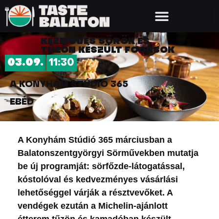
KÉZMŰVES SÖRÖK ÉS
TŰZÖN KÉSZÜLT FOGÁSOK
03.09.
11:30
A KONYHÁM STÚDIÓ 365
EBÉD
A Konyhám Stúdió 365 márciusban a
Balatonszentgyörgyi Sörművekben mutatja
be új programját: sörfőzde-látogatással,
kóstolóval és kedvezményes vásárlási
lehetőséggel várják a résztvevőket. A
vendégek ezután a Michelin-ajánlott
étterem tűzön és kamadóban készült,