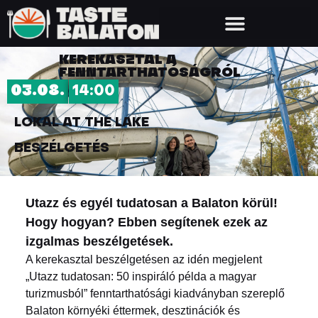
KEREKASZTAL A
FENNTARTHATÓSÁGRÓL
03.08.
14:00
LOKAL AT THE LAKE
BESZÉLGETÉS
Utazz és egyél tudatosan a Balaton körül!
Hogy hogyan? Ebben segítenek ezek az
izgalmas beszélgetések.
A kerekasztal beszélgetésen az idén megjelent
„Utazz tudatosan: 50 inspiráló példa a magyar
turizmusból” fenntarthatósági kiadványban szereplő
Balaton környéki éttermek, desztinációk és