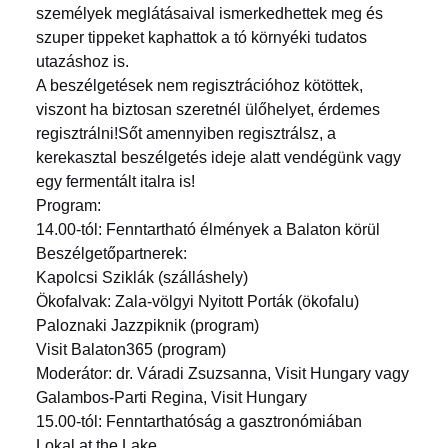
személyek meglátásaival ismerkedhettek meg és
szuper tippeket kaphattok a tó környéki tudatos
utazáshoz is.
A beszélgetések nem regisztrációhoz kötöttek,
viszont ha biztosan szeretnél ülőhelyet, érdemes
regisztrálni!Sőt amennyiben regisztrálsz, a
kerekasztal beszélgetés ideje alatt vendégünk vagy
egy fermentált italra is!
Program:
14.00-tól: Fenntartható élmények a Balaton körül
Beszélgetőpartnerek:
Kapolcsi Sziklák (szálláshely)
Ökofalvak: Zala-völgyi Nyitott Porták (ökofalu)
Paloznaki Jazzpiknik (program)
Visit Balaton365 (program)
Moderátor: dr. Váradi Zsuzsanna, Visit Hungary vagy
Galambos-Parti Regina, Visit Hungary
15.00-tól: Fenntarthatóság a gasztronómiában
Lokal at the Lake