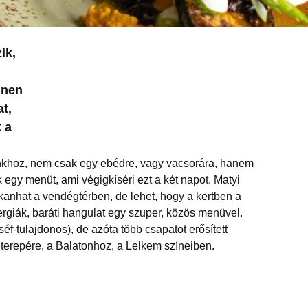
ik,
nnen
t,
 a
nkhoz, nem csak egy ebédre, vagy vacsorára, hanem
egy menüt, ami végigkíséri ezt a két napot. Matyi
kkanhat a vendégtérben, de lehet, hogy a kertben a
ergiák, baráti hangulat egy szuper, közös menüvel.
séf-tulajdonos), de azóta több csapatot erősített
 terepére, a Balatonhoz, a Lelkem színeiben.