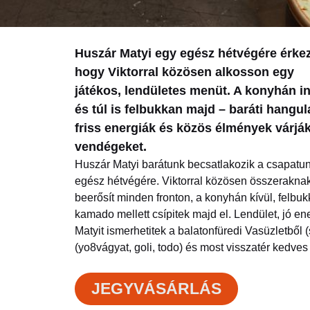
Huszár Matyi egy egész hétvégére érkez
hogy Viktorral közösen alkosson egy
játékos, lendületes menüt. A konyhán i
és túl is felbukkan majd – baráti hangula
friss energiák és közös élmények várják
vendégeket.
Huszár Matyi barátunk becsatlakozik a csapatu
egész hétvégére. Viktorral közösen összeraknak 
beerősít minden fronton, a konyhán kívül, felbu
kamado mellett csípitek majd el. Lendület, jó en
Matyit ismerhetitek a balatonfüredi Vasüzletből (
(yo8vágyat, goli, todo) és most visszatér kedves
JEGYVÁSÁRLÁS