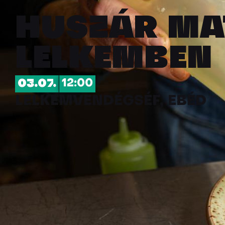
HUSZÁR MA
LELKEMBEN
03.07.
12:00
LELKEM
VENDÉGSÉF, EBÉD