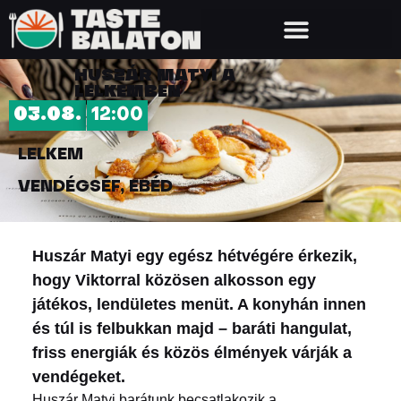
HUSZÁR MATYI A
LELKEMBEN
03.08.
12:00
LELKEM
VENDÉGSÉF, EBÉD
Huszár Matyi egy egész hétvégére érkezik,
hogy Viktorral közösen alkosson egy
játékos, lendületes menüt. A konyhán innen
és túl is felbukkan majd – baráti hangulat,
friss energiák és közös élmények várják a
vendégeket.
Huszár Matyi barátunk becsatlakozik a