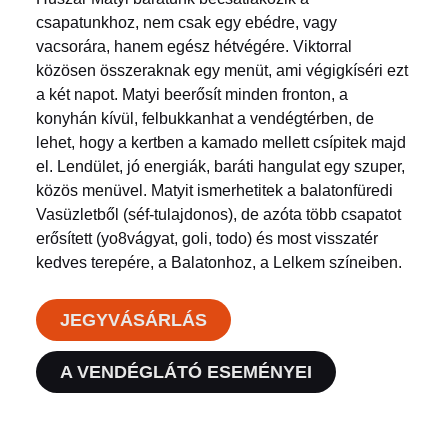
csapatunkhoz, nem csak egy ebédre, vagy
vacsorára, hanem egész hétvégére. Viktorral
közösen összeraknak egy menüt, ami végigkíséri ezt
a két napot. Matyi beerősít minden fronton, a
konyhán kívül, felbukkanhat a vendégtérben, de
lehet, hogy a kertben a kamado mellett csípitek majd
el. Lendület, jó energiák, baráti hangulat egy szuper,
közös menüvel. Matyit ismerhetitek a balatonfüredi
Vasüzletből (séf-tulajdonos), de azóta több csapatot
erősített (yo8vágyat, goli, todo) és most visszatér
kedves terepére, a Balatonhoz, a Lelkem színeiben.
JEGYVÁSÁRLÁS
A VENDÉGLÁTÓ ESEMÉNYEI