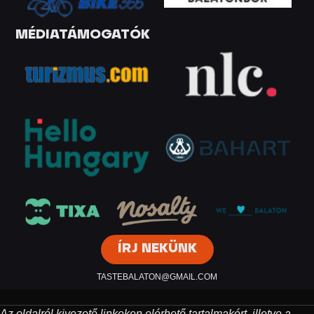
MÉDIATÁMOGATÓK
ÍRJ NEKÜNK
TASTEBALATON@GMAIL.COM
Az oldalról kivezető linkeken elérhető tartalmakért, illetve a