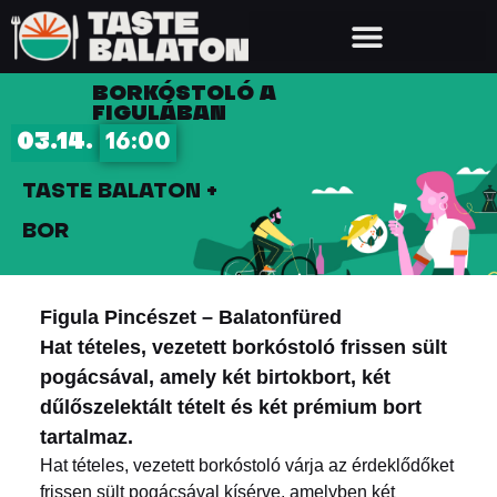
BORKÓSTOLÓ A
FIGULÁBAN
03.14.
16:00
TASTE BALATON +
BOR
Figula Pincészet – Balatonfüred
Hat tételes, vezetett borkóstoló frissen sült
pogácsával, amely két birtokbort, két
dűlőszelektált tételt és két prémium bort
tartalmaz.
Hat tételes, vezetett borkóstoló várja az érdeklődőket
frissen sült pogácsával kísérve, amelyben két