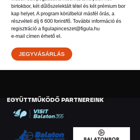
birtokbor, két dűlőszelektált tétel és két prémium bor
kap helyet. A program körülbelül másfél órás, a
részvételi díj 6 600 forint/fő. További információ és
regisztráció a figulapinceszet@figula.hu
e-mail címen érhető el.
JEGYVÁSÁRLÁS
EGYÜTTMŰKÖDŐ PARTNEREINK