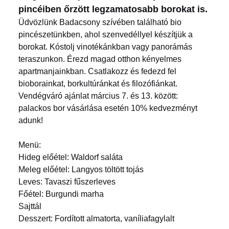
pincéiben őrzött legzamatosabb borokat is.
Üdvözlünk Badacsony szívében található bio
pincészetünkben, ahol szenvedéllyel készítjük a
borokat. Kóstolj vinotékánkban vagy panorámás
teraszunkon. Érezd magad otthon kényelmes
apartmanjainkban. Csatlakozz és fedezd fel
bioborainkat, borkultúránkat és filozófiánkat.
Vendégváró ajánlat március 7. és 13. között:
palackos bor vásárlása esetén 10% kedvezményt
adunk!
Menü:
Hideg előétel: Waldorf saláta
Meleg előétel: Langyos töltött tojás
Leves: Tavaszi fűszerleves
Főétel: Burgundi marha
Sajttál
Desszert: Fordított almatorta, vaníliafagylalt