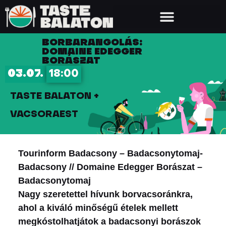
BORBARANGOLÁS:
DOMAINE EDEGGER
BORÁSZAT
03.07.
18:00
TASTE BALATON +
VACSORAEST
Tourinform Badacsony – Badacsonytomaj-
Badacsony // Domaine Edegger Borászat –
Badacsonytomaj
Nagy szeretettel hívunk borvacsoránkra,
ahol a kiváló minőségű ételek mellett
megkóstolhatjátok a badacsonyi borászok