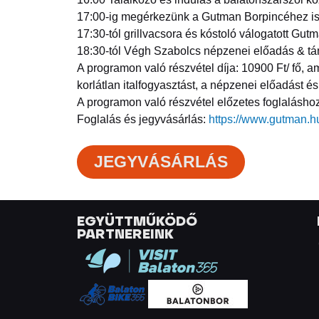
17:00-ig megérkezünk a Gutman Borpincéhez is i
17:30-tól grillvacsora és kóstoló válogatott Gu
18:30-tól Végh Szabolcs népzenei előadás & t
A programon való részvétel díja: 10900 Ft/ fő, am
korlátlan italfogyasztást, a népzenei előadást és
A programon való részvétel előzetes foglaláshoz 
Foglalás és jegyvásárlás:
https://www.gutman.hu
JEGYVÁSÁRLÁS
EGYÜTTMŰKÖDŐ
PARTNEREINK