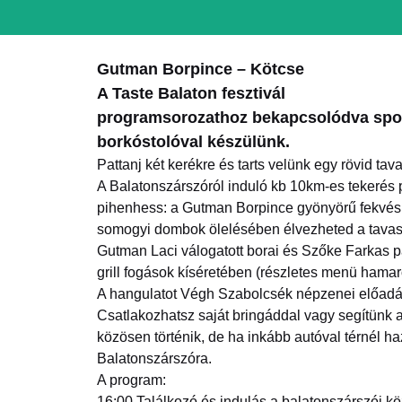
Gutman Borpince – Kötcse
A Taste Balaton fesztivál
programsorozathoz bekapcsolódva spo
borkóstolóval készülünk.
Pattanj két kerékre és tarts velünk egy rövid ta
A Balatonszárszóról induló kb 10km-es tekerés p
pihenhess: a Gutman Borpince gyönyörű fekvésű 
somogyi dombok ölelésében élvezheted a tavas
Gutman Laci válogatott borai és Szőke Farkas p
grill fogások kíséretében (részletes menü hamar
A hangulatot Végh Szabolcsék népzenei előadá
Csatlakozhatsz saját bringáddal vagy segítünk
közösen történik, de ha inkább autóval térnél ha
Balatonszárszóra.
A program:
16:00 Találkozó és indulás a balatonszárszói kö