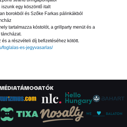
szunk egy köszöntő italt
tman borokból és Szőke Farkas pálinkákból
áncház
ely tartalmazza kóstolót, a grillparty menüt és a
 táncházat.
és a részvételi díj befizetéséhez kötött.
/foglalas-es-jegyvasarlas/
MÉDIATÁMOGATÓK