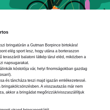
rtos
vaszi bringatúrán a Gutman Borpince birtokára!
ont elég sport lesz, hogy utána a borteraszon
teraszáról balatoni látkép tárul eléd, miközben a
zi napsugarakat.
álinkák kóstolója vár, helyi finomságokban gazdag
osan!).
sa és táncháza teszi majd igazán emlékezetessé.
 a bringakölcsönzésben. A visszautazás már nem
za, akkor a bringádat megőrizzük/visszaszállítjuk
zponti strand bringapontjától