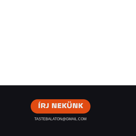
ÍRJ NEKÜNK
TASTEBALATON@GMAIL.COM