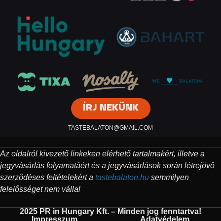
ÍRJ NEKÜNK
TASTEBALATON@GMAIL.COM
Az oldalról kivezető linkeken elérhető tartalmakért, illetve a
jegyvásárlás folyamatáért és a jegyvásárlások során létrejövő
szerződéses feltételekért a
tastebalaton.hu
semmilyen
felelősséget nem vállal
2025 PR in Hungary Kft. – Minden jog fenntartva!
Impresszum
Adatvédelem