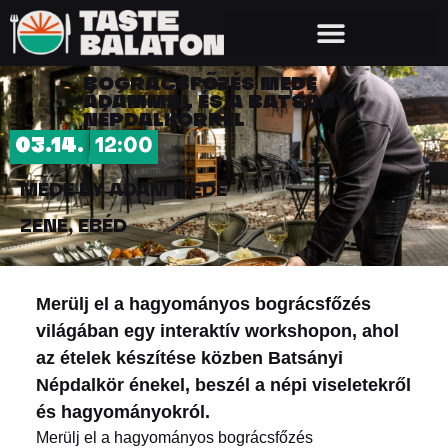
BOGRÁCSFŐZÉS MEDE
ÁDÁMMAL ÉS A BATSÁNYI
NÉPDALKÖRREL
03.14.
12:00
MEDE BY ADAM MEDE
ZENE, EBÉD
Merülj el a hagyományos bográcsfőzés
világában egy interaktív workshopon, ahol
az ételek készítése közben Batsányi
Népdalkör énekel, beszél a népi viseletekről
és hagyományokról.
Merülj el a hagyományos bográcsfőzés