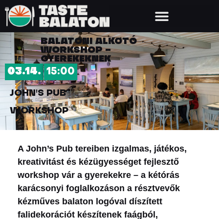
BALATONI ALKOTÓ
WORKSHOP –
GYEREKEKNEK
03.14.
15:00
JOHN'S PUB
WORKSHOP
A John’s Pub tereiben izgalmas, játékos,
kreativitást és kézügyességet fejlesztő
workshop vár a gyerekekre – a kétórás
karácsonyi foglalkozáson a résztvevők
kézműves balaton logóval díszített
falidekorációt készítenek faágból,