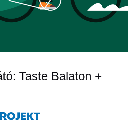
átó:
Taste Balaton +
PROJEKT