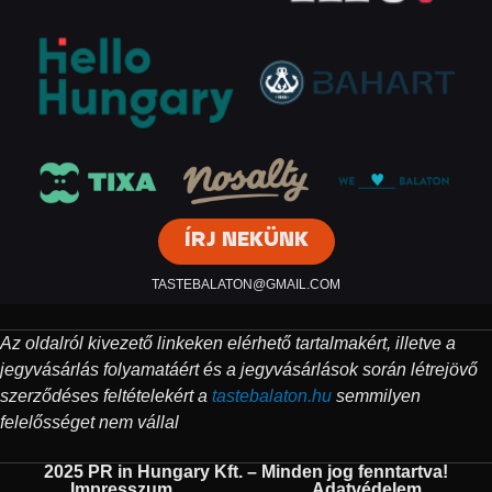
ÍRJ NEKÜNK
TASTEBALATON@GMAIL.COM
Az oldalról kivezető linkeken elérhető tartalmakért, illetve a
jegyvásárlás folyamatáért és a jegyvásárlások során létrejövő
szerződéses feltételekért a
tastebalaton.hu
semmilyen
felelősséget nem vállal
2025 PR in Hungary Kft. – Minden jog fenntartva!
Impresszum
Adatvédelem